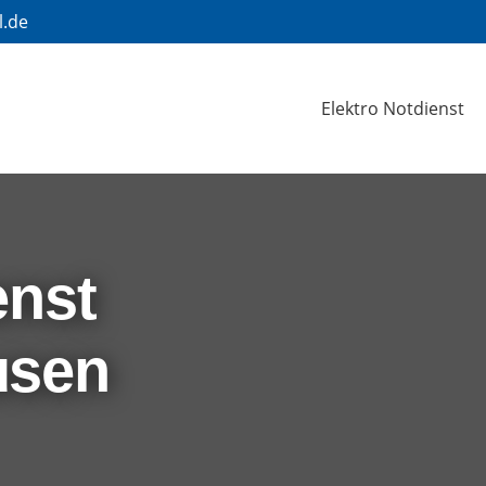
l.de
Elektro Notdienst
enst
usen