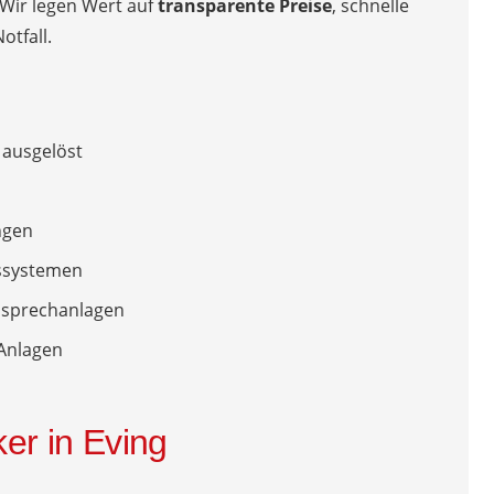
 Wir legen Wert auf
transparente Preise
, schnelle
otfall.
 ausgelöst
ngen
gssystemen
ensprechanlagen
 Anlagen
ker in Eving