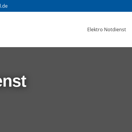
l.de
Elektro Notdienst
enst